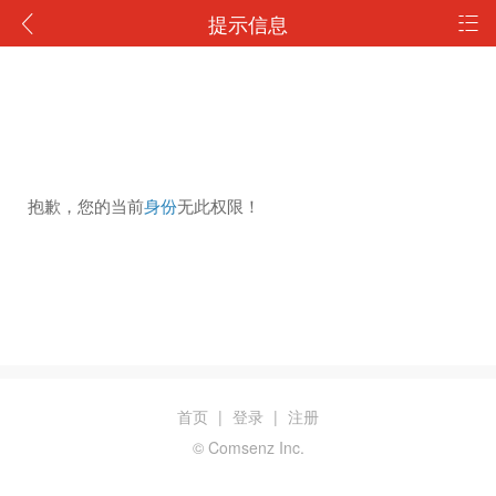
提示信息
抱歉，您的当前
身份
无此权限！
首页
|
登录
|
注册
© Comsenz Inc.