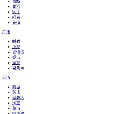
热线
冒泡
试手
问卷
充值
广播
时政
央视
资讯榜
观点
凤视
聚焦点
日历
商城
药店
母婴店
淘宝
超市
特卖榜