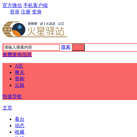
官方微信
手机客户端
登录
注册
变身
搜索
搜索
免费发布信息
A区
爽兑
香购
云路
快捷导航
主页
看台
动态
收藏